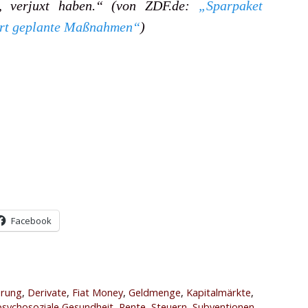
d, verjuxt haben.“ (von ZDF.de:
„Sparpaket
ert geplante Maßnahmen“
)
Facebook
erung
,
Derivate
,
Fiat Money
,
Geldmenge
,
Kapitalmärkte
,
psychosoziale Gesundheit
,
Rente
,
Steuern
,
Subventionen
,