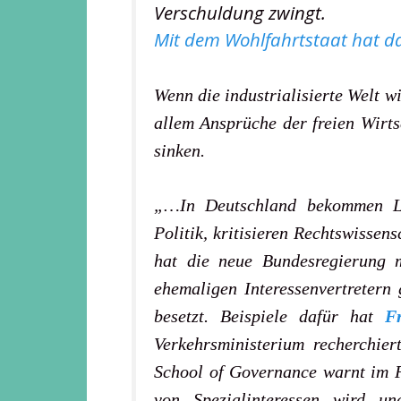
Verschuldung zwingt.
Mit dem Wohlfahrtstaat hat da
Wenn die industrialisierte Welt w
allem Ansprüche
der freien Wirt
sinken.
„…In Deutschland bekommen Lo
Politik, kritisieren Rechtswissen
hat die neue Bundesregierung m
ehemaligen Interessenvertretern
besetzt. Beispiele dafür hat
F
Verkehrsministerium recherchier
School of Governance warnt im F
von Spezialinteressen wird u