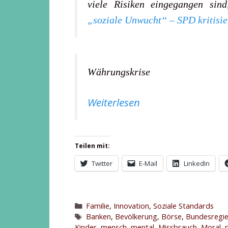
viele Risiken eingegangen sin
„soziale Unwucht“ – SPD kritisi
Währungskrise
Weiterlesen
Teilen mit:
Twitter
E-Mail
LinkedIn
Kategorien
Familie
,
Innovation
,
Soziale Standards
Schlagwörter
Banken
,
Bevölkerung
,
Börse
,
Bundesregi
Kinder
,
mensch
,
mental
,
Missbrauch
,
Moral
,