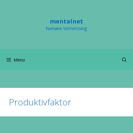
Zum
Inhalt
springen
mentalnet
humane Vernetzung
Menü
Produktivfaktor