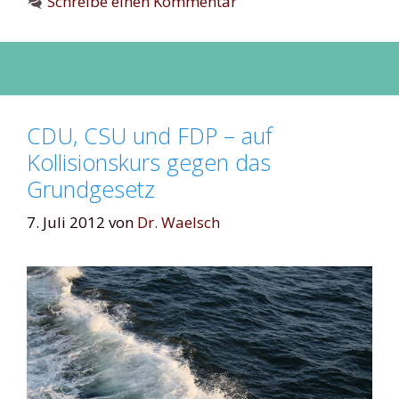
Schreibe einen Kommentar
CDU, CSU und FDP – auf
Kollisionskurs gegen das
Grundgesetz
7. Juli 2012
von
Dr. Waelsch