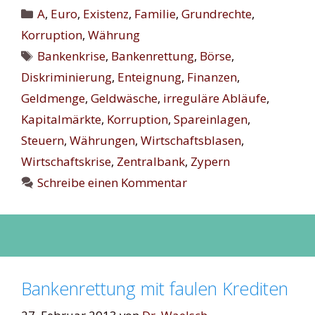
Kategorien
A
,
Euro
,
Existenz
,
Familie
,
Grundrechte
,
Korruption
,
Währung
Schlagwörter
Bankenkrise
,
Bankenrettung
,
Börse
,
Diskriminierung
,
Enteignung
,
Finanzen
,
Geldmenge
,
Geldwäsche
,
irreguläre Abläufe
,
Kapitalmärkte
,
Korruption
,
Spareinlagen
,
Steuern
,
Währungen
,
Wirtschaftsblasen
,
Wirtschaftskrise
,
Zentralbank
,
Zypern
Schreibe einen Kommentar
Bankenrettung mit faulen Krediten