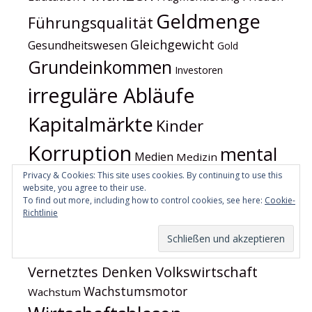
Geldmenge
Führungsqualität
Gleichgewicht
Gesundheitswesen
Gold
Grundeinkommen
Investoren
irreguläre Abläufe
Kapitalmärkte
Kinder
Korruption
mental
Medien
Medizin
Produktivfaktor
Privacy & Cookies: This site uses cookies. By continuing to use this
Politik
Natur
website, you agree to their use.
Reizüberflutung
Rohstoffe
Sicherheit
To find out more, including how to control cookies, see here:
Cookie-
Richtlinie
Steuern
Subventionen
unser
Verbraucher
Leben
USA
Verfassung
Volkswirtschaft
Vernetztes Denken
Wachstumsmotor
Wachstum