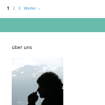
Seite
Seite
Seite
1
2
3
Weiter
→
über uns