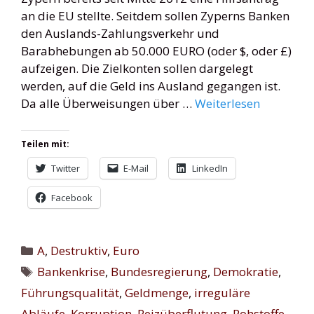
an die EU stellte. Seitdem sollen Zyperns Banken
den Auslands-Zahlungsverkehr und
Barabhebungen ab 50.000 EURO (oder $, oder £)
aufzeigen. Die Zielkonten sollen dargelegt
werden, auf die Geld ins Ausland gegangen ist.
Da alle Überweisungen über …
Weiterlesen
Teilen mit:
Twitter
E-Mail
LinkedIn
Facebook
Kategorien
A
,
Destruktiv
,
Euro
Schlagwörter
Bankenkrise
,
Bundesregierung
,
Demokratie
,
Führungsqualität
,
Geldmenge
,
irreguläre
Abläufe
,
Korruption
,
Reizüberflutung
,
Rohstoffe
,