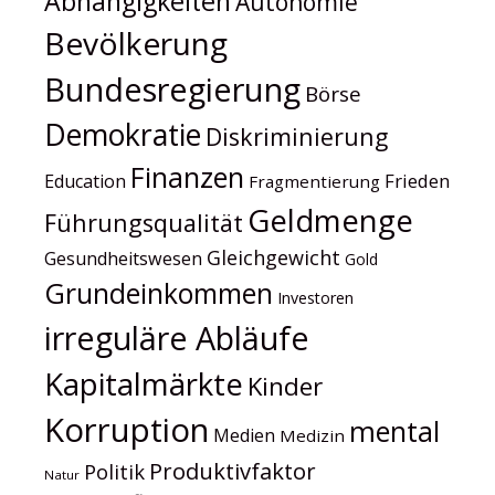
Abhängigkeiten
Autonomie
Bevölkerung
Bundesregierung
Börse
Demokratie
Diskriminierung
Finanzen
Frieden
Education
Fragmentierung
Geldmenge
Führungsqualität
Gleichgewicht
Gesundheitswesen
Gold
Grundeinkommen
Investoren
irreguläre Abläufe
Kapitalmärkte
Kinder
Korruption
mental
Medien
Medizin
Produktivfaktor
Politik
Natur