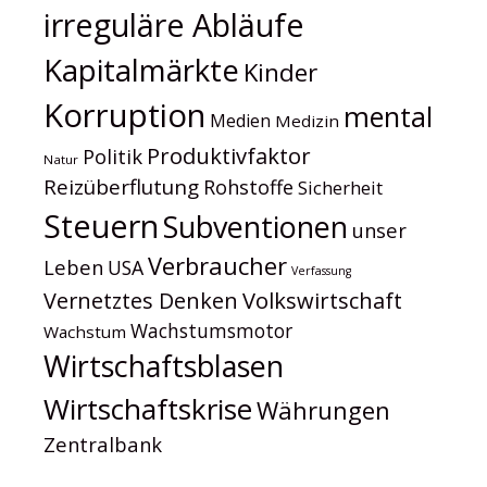
irreguläre Abläufe
Kapitalmärkte
Kinder
Korruption
mental
Medien
Medizin
Produktivfaktor
Politik
Natur
Reizüberflutung
Rohstoffe
Sicherheit
Steuern
Subventionen
unser
Verbraucher
Leben
USA
Verfassung
Volkswirtschaft
Vernetztes Denken
Wachstumsmotor
Wachstum
Wirtschaftsblasen
Wirtschaftskrise
Währungen
Zentralbank