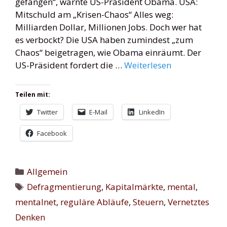
gefangen“, warnte US-Präsident Obama. USA:
Mitschuld am „Krisen-Chaos“ Alles weg:
Milliarden Dollar, Millionen Jobs. Doch wer hat
es verbockt? Die USA haben zumindest „zum
Chaos“ beigetragen, wie Obama einräumt. Der
US-Präsident fordert die …
Weiterlesen
Teilen mit:
Twitter
E-Mail
LinkedIn
Facebook
Kategorien
Allgemein
Schlagwörter
Defragmentierung
,
Kapitalmärkte
,
mental
,
mentalnet
,
reguläre Abläufe
,
Steuern
,
Vernetztes
Denken