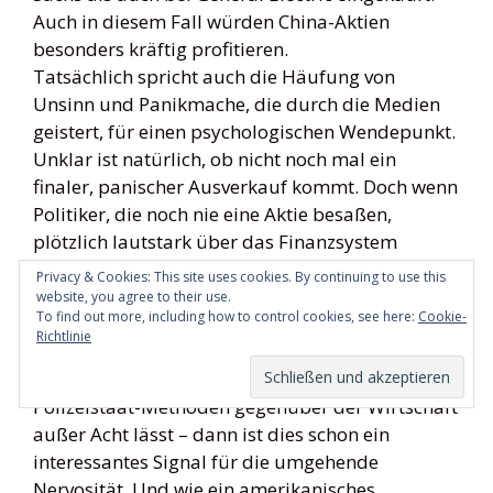
Auch in diesem Fall würden China-Aktien
besonders kräftig profitieren.
Tatsächlich spricht auch die Häufung von
Unsinn und Panikmache, die durch die Medien
geistert, für einen psychologischen Wendepunkt.
Unklar ist natürlich, ob nicht noch mal ein
finaler, panischer Ausverkauf kommt. Doch wenn
Politiker, die noch nie eine Aktie besaßen,
plötzlich lautstark über das Finanzsystem
fabulieren, dann ist etwas faul, dann steigt die
Privacy & Cookies: This site uses cookies. By continuing to use this
Angst. Und wenn der autokratische russische
website, you agree to their use.
To find out more, including how to control cookies, see here:
Cookie-
Premier Wladimir Putin ausgerechnet Amerika
Richtlinie
für seine eigenen Probleme verantwortlich macht
– und dabei die Flucht der Investoren vor seinen
Polizeistaat-Methoden gegenüber der Wirtschaft
außer Acht lässt – dann ist dies schon ein
interessantes Signal für die umgehende
Nervosität. Und wie ein amerikanisches