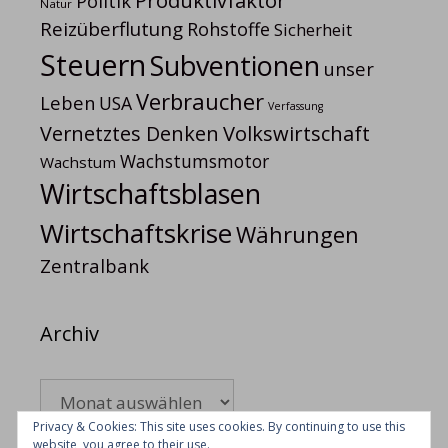
Produktivfaktor
Politik
Natur
Reizüberflutung
Rohstoffe
Sicherheit
Steuern
Subventionen
unser
Verbraucher
Leben
USA
Verfassung
Volkswirtschaft
Vernetztes Denken
Wachstumsmotor
Wachstum
Wirtschaftsblasen
Wirtschaftskrise
Währungen
Zentralbank
Archiv
Archiv
Privacy & Cookies: This site uses cookies. By continuing to use this
website, you agree to their use.