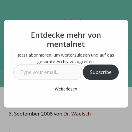
Zum
Inhalt
springen
mentalnet
humane Vernetzung
Entdecke mehr von
mentalnet
Jetzt abonnieren, um weiterzulesen und auf das
Menü
gesamte Archiv zuzugreifen.
Type
Subscribe
your
email…
Weiterlesen
Terror in der Unterwäsche
3. September 2008
von
Dr. Waelsch