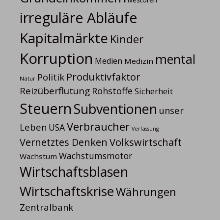
irreguläre Abläufe
Kapitalmärkte
Kinder
Korruption
mental
Medien
Medizin
Produktivfaktor
Politik
Natur
Reizüberflutung
Rohstoffe
Sicherheit
Steuern
Subventionen
unser
Verbraucher
Leben
USA
Verfassung
Volkswirtschaft
Vernetztes Denken
Wachstumsmotor
Wachstum
Wirtschaftsblasen
Wirtschaftskrise
Währungen
Zentralbank