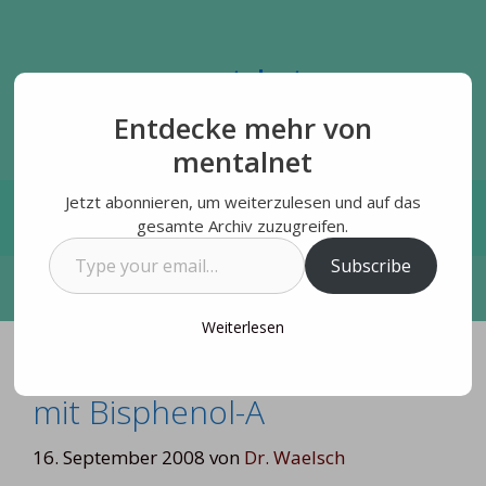
Zum
Inhalt
springen
mentalnet
humane Vernetzung
Entdecke mehr von
mentalnet
Jetzt abonnieren, um weiterzulesen und auf das
Menü
gesamte Archiv zuzugreifen.
Type
Subscribe
your
email…
Weiterlesen
Herzinfarkt und Diabetes
mit Bisphenol-A
16. September 2008
von
Dr. Waelsch