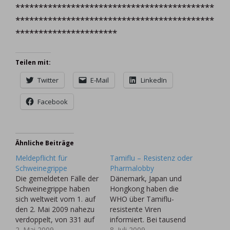
*******************************************
*******************************************
**********************
Teilen mit:
Twitter
E-Mail
LinkedIn
Facebook
Ähnliche Beiträge
Meldepflicht für
Tamiflu – Resistenz oder
Schweinegrippe
Pharmalobby
Die gemeldeten Fälle der
Dänemark, Japan und
Schweinegrippe haben
Hongkong haben die
sich weltweit vom 1. auf
WHO über Tamiflu-
den 2. Mai 2009 nahezu
resistente Viren
verdoppelt, von 331 auf
informiert. Bei tausend
658 Fälle.
2. Mai 2009
untersuchten Fällen habe
8. Juli 2009