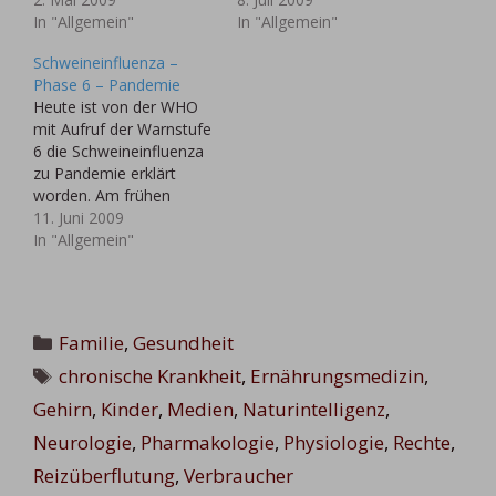
Schweinegrippe
In "Allgemein"
die WHO kaum (sehr
In "Allgemein"
meldepflichtig Obwohl
verwaschene
Schweineinfluenza –
die Zahl der
Ausdrucksweise)
Phase 6 – Pandemie
Schweinegrippe-Fälle
Tamiflu-resistente
Heute ist von der WHO
stetig steigt, geben
Stämme von H1N1
mit Aufruf der Warnstufe
Experten vorsichtig
gefunden, jedenfalls
6 die Schweineinfluenza
Entwarnung: Das Virus
sieht die WHO keine
zu Pandemie erklärt
stelle sich als weniger
Veranlassung, irgendwas
worden. Am frühen
gefährlich heraus als
an ihrer Strategie zu
Abend hatte die WHO die
11. Juni 2009
befürchtet. In
verändern. Angeblich
höchste Pandemie-
In "Allgemein"
Deutschland gibt es
seien die resistenten
Warnstufe ausgerufen.
indes…
Stämme nicht auf andere
Das Virus kann nicht
übertragen worden.
gestoppt werden", sagte
Höre…
WHO-Direktorin
Kategorien
Familie
,
Gesundheit
Margaret Chan. Es
Schlagwörter
handele sich aber um
chronische Krankheit
,
Ernährungsmedizin
,
eine "gemäßigte
Gehirn
,
Kinder
,
Medien
,
Naturintelligenz
,
Pandemie", fügte sie
hinzu. Die WHO will…
Neurologie
,
Pharmakologie
,
Physiologie
,
Rechte
,
Reizüberflutung
,
Verbraucher